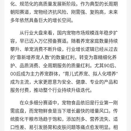
化、规范化的高质量发展新阶段。作为典型的长周期
朝阳赛道，宠物经济抗风险、刚需强、复购高，未来
多年依然具备巨大的增长空间。
从行业大盘来看，国内宠物市场规模连年稳步扩
容，早已迈入万亿预备赛道。随着养宠家庭数量持续
攀升、单宠消费不断升级，行业增长逻辑已经从过去
的“靠新增养宠人数”的数量红利，转变为靠精细化养
护、品质消费、全周期服务的质量红利。尤其90后、
00后成为主力养宠群体，“育儿式养宠、拟人化喂养”
成为主流，大家更愿意为安全、健康、专业的产品和
服务付费，推动整个行业持续升级迭代。
在众多细分赛道中，宠物食品依旧是行业第一刚
需底盘，而宠物鲜食是当下增长最快的增量风口。传
统膨化干粮市场趋于饱和，添加剂多、营养流失、适
口性差、易引发肠胃和皮肤问题等痛点愈发明显。相