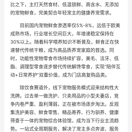
比之下，主打天然食材、低温锁鲜、高含水、无添加
的宠物鲜食，完美契合年轻宠主的健康养宠需求。
目前国内宠物鲜食渗透率仅5%-8%，远低于欧美
成熟市场，行业增长空间巨大，年增速稳定保持在
30%以上。随着科学喂养知识不断普及，鲜食正在快
速替代传统干粮，成为高品质养宠家庭的首选。同
时，功能性宠物零食市场持续扩容，美毛、洁牙、低
脂、调理型零食逐步替代传统解馋零食，实现“陪伴互
动+日常养护”双重价值，成为门店高复购品类。
除饮食赛道外，线下宠物服务模式迎来结构性大
洗牌。过去单一做洗护、只卖用品的小型夫妻店，竞
争内卷严重、盈利薄弱，正在被市场逐步淘汰。反观
集洗护美容、鲜食零售、精品寄养、行为驯养、健康
筛查于一体的宠物综合体验馆，成为当下行业主流趋
势。一站式全周期服务，解决了宠主多点奔波、服务