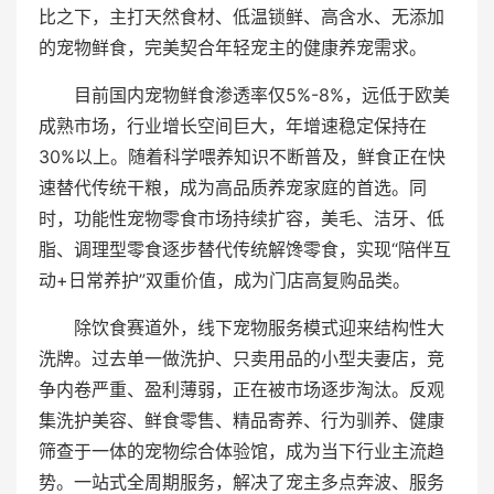
比之下，主打天然食材、低温锁鲜、高含水、无添加
的宠物鲜食，完美契合年轻宠主的健康养宠需求。
目前国内宠物鲜食渗透率仅5%-8%，远低于欧美
成熟市场，行业增长空间巨大，年增速稳定保持在
30%以上。随着科学喂养知识不断普及，鲜食正在快
速替代传统干粮，成为高品质养宠家庭的首选。同
时，功能性宠物零食市场持续扩容，美毛、洁牙、低
脂、调理型零食逐步替代传统解馋零食，实现“陪伴互
动+日常养护”双重价值，成为门店高复购品类。
除饮食赛道外，线下宠物服务模式迎来结构性大
洗牌。过去单一做洗护、只卖用品的小型夫妻店，竞
争内卷严重、盈利薄弱，正在被市场逐步淘汰。反观
集洗护美容、鲜食零售、精品寄养、行为驯养、健康
筛查于一体的宠物综合体验馆，成为当下行业主流趋
势。一站式全周期服务，解决了宠主多点奔波、服务