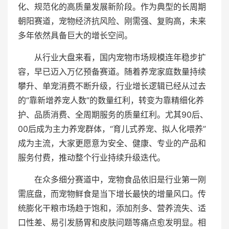
化、规范化的高质量发展新阶段。作为典型的长周期
朝阳赛道，宠物经济抗风险、刚需强、复购高，未来
多年依然具备巨大的增长空间。
从行业大盘来看，国内宠物市场规模连年稳步扩
容，早已迈入万亿预备赛道。随着养宠家庭数量持续
攀升、单宠消费不断升级，行业增长逻辑已经从过去
的“靠新增养宠人数”的数量红利，转变为靠精细化养
护、品质消费、全周期服务的质量红利。尤其90后、
00后成为主力养宠群体，“育儿式养宠、拟人化喂养”
成为主流，大家更愿意为安全、健康、专业的产品和
服务付费，推动整个行业持续升级迭代。
在众多细分赛道中，宠物食品依旧是行业第一刚
需底盘，而宠物鲜食是当下增长最快的增量风口。传
统膨化干粮市场趋于饱和，添加剂多、营养流失、适
口性差、易引发肠胃和皮肤问题等痛点愈发明显。相